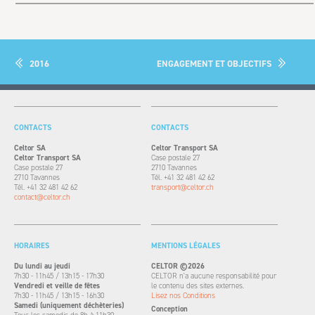
2016
ENGAGEMENT ET OBJECTIFS
CONTACTS
CONTACTS
Celtor SA
Celtor Transport SA
Celtor Transport SA
Case postale 27
Case postale 27
2710 Tavannes
2710 Tavannes
Tél. +41 32 481 42 62
Tél. +41 32 481 42 62
transport@celtor.ch
contact@celtor.ch
HORAIRES
MENTIONS LÉGALES
Du lundi au jeudi
CELTOR ©2026
7h30 - 11h45 / 13h15 - 17h30
CELTOR n'a aucune responsabilité pour
Vendredi et veille de fêtes
le contenu des sites externes.
7h30 - 11h45 / 13h15 - 16h30
Lisez nos Conditions
Samedi (uniquement déchèteries)
Conception