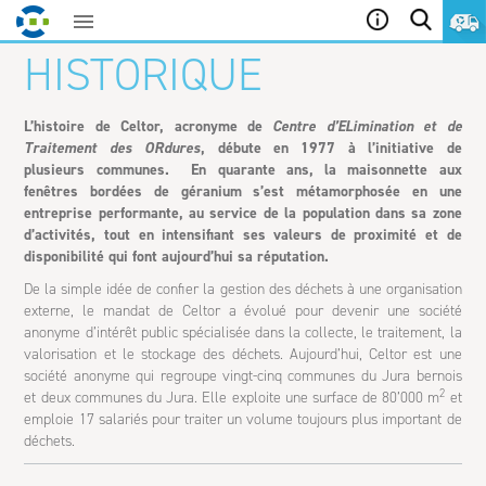
Aller
HISTORIQUE
au
contenu
L’histoire de Celtor, acronyme de
Centre d’ELimination et de
Traitement des ORdures
, débute en 1977 à l’initiative de
plusieurs communes. En quarante ans, la maisonnette aux
fenêtres bordées de géranium s’est métamorphosée en une
entreprise performante, au service de la population dans sa zone
d’activités, tout en intensifiant ses valeurs de proximité et de
disponibilité qui font aujourd’hui sa réputation.
De la simple idée de confier la gestion des déchets à une organisation
externe, le mandat de Celtor a évolué pour devenir une société
anonyme d’intérêt public spécialisée dans la collecte, le traitement, la
valorisation et le stockage des déchets. Aujourd’hui, Celtor est une
société anonyme qui regroupe vingt-cinq communes du Jura bernois
2
et deux communes du Jura. Elle exploite une surface de 80’000 m
et
emploie 17 salariés pour traiter un volume toujours plus important de
déchets.