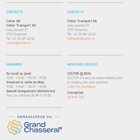
CONTACTS
CONTACTS
Celtor SA
Celtor Transport SA
Celtor Transport SA
Case postale 27
Case postale 27
2710 Tavannes
2710 Tavannes
Tél. +41 32 481 42 62
Tél. +41 32 481 42 62
transport@celtor.ch
contact@celtor.ch
HORAIRES
MENTIONS LÉGALES
Du lundi au jeudi
CELTOR ©2026
7h30 - 11h45 / 13h15 - 17h30
CELTOR n'a aucune responsabilité pour
Vendredi et veille de fêtes
le contenu des sites externes.
7h30 - 11h45 / 13h15 - 16h30
Lisez nos Conditions
Samedi (uniquement déchèteries)
Conception
Tous les samedis de 8h à 11h30
Stractis Sàrl