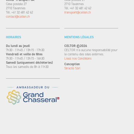
Case postale 27
2710 Tavannes
2710 Tavannes
Tél. +41 32 481 42 62
Tél. +41 32 481 42 62
transport@celtor.ch
contact@celtor.ch
HORAIRES
MENTIONS LÉGALES
Du lundi au jeudi
CELTOR ©2026
7h30 - 11h45 / 13h15 - 17h30
CELTOR n'a aucune responsabilité pour
Vendredi et veille de fêtes
le contenu des sites externes.
7h30 - 11h45 / 13h15 - 16h30
Lisez nos Conditions
Samedi (uniquement déchèteries)
Conception
Tous les samedis de 8h à 11h30
Stractis Sàrl