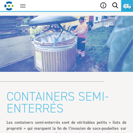
Aller
au
contenu
CONTAINERS SEMI-
ENTERRÉS
Les containers semi-enterrés sont de véritables petits « îlots de
propreté » qui marquent la fin de l’invasion de sacs-poubelles sur