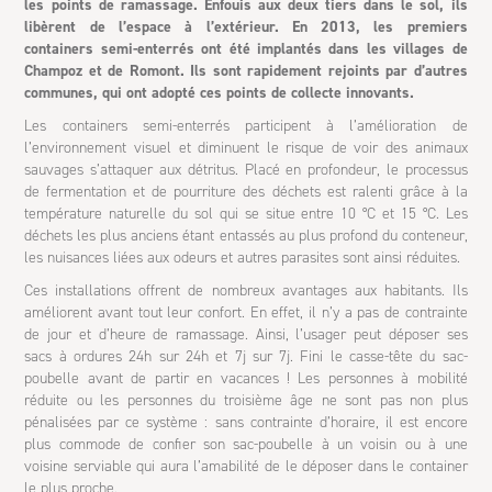
les points de ramassage. Enfouis aux deux tiers dans le sol, ils
libèrent de l’espace à l’extérieur. En 2013, les premiers
containers semi-enterrés ont été implantés dans les villages de
Champoz et de Romont. Ils sont rapidement rejoints par d’autres
communes, qui ont adopté ces points de collecte innovants.
Les containers semi-enterrés participent à l’amélioration de
l’environnement visuel et diminuent le risque de voir des animaux
sauvages s’attaquer aux détritus. Placé en profondeur, le processus
de fermentation et de pourriture des déchets est ralenti grâce à la
température naturelle du sol qui se situe entre 10 °C et 15 °C. Les
déchets les plus anciens étant entassés au plus profond du conteneur,
les nuisances liées aux odeurs et autres parasites sont ainsi réduites.
Ces installations offrent de nombreux avantages aux habitants. Ils
améliorent avant tout leur confort. En effet, il n’y a pas de contrainte
de jour et d’heure de ramassage. Ainsi, l’usager peut déposer ses
sacs à ordures 24h sur 24h et 7j sur 7j. Fini le casse-tête du sac-
poubelle avant de partir en vacances ! Les personnes à mobilité
réduite ou les personnes du troisième âge ne sont pas non plus
pénalisées par ce système : sans contrainte d’horaire, il est encore
plus commode de confier son sac-poubelle à un voisin ou à une
voisine serviable qui aura l’amabilité de le déposer dans le container
le plus proche.